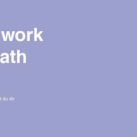
hwork
ath
 du dir