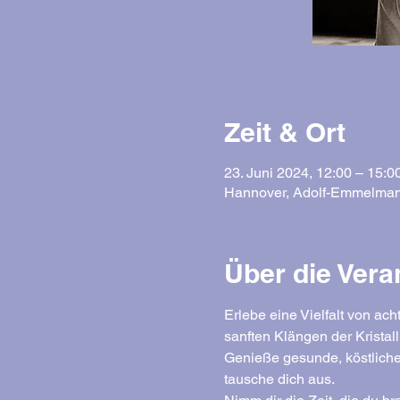
Zeit & Ort
23. Juni 2024, 12:00 – 15:0
Hannover, Adolf-Emmelman
Über die Vera
Erlebe eine Vielfalt von ac
sanften Klängen der Kristal
Genieße gesunde, köstliche
tausche dich aus.