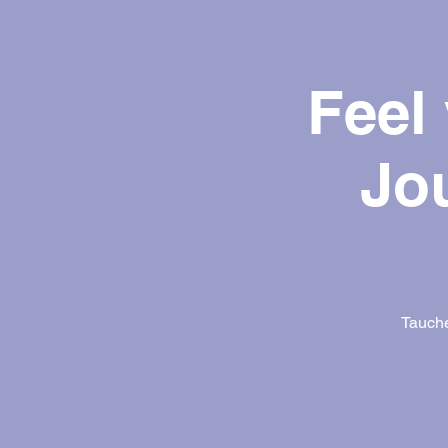
Feel
Jo
Tauche