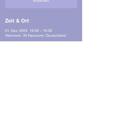
Zeit & Ort
01. Dez. 2024, 16:00 – 16:30
Hannover, 30 Hannover, Deutschland
Über die Veranstaltung
Save the Dates
: 
Sonntag, 01.12. 
16:00 Uhr | Restaurant Tropeano
Kleiner Hillen 4, 30559 Hannover
Samstag, 07.12.
Mehr anzeigen