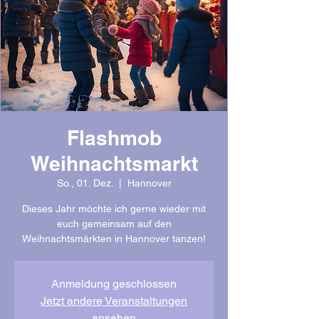
Flashmob
Weihnachtsmarkt
So., 01. Dez.
  |  
Hannover
Dieses Jahr möchte ich gerne wieder mit
euch gemeinsam auf den
Weihnachtsmärkten in Hannover tanzen!
Anmeldung geschlossen
Jetzt andere Veranstaltungen
ansehen