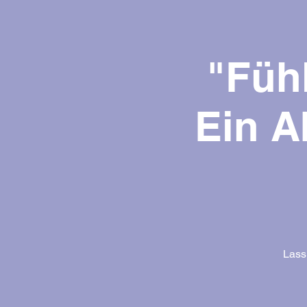
"Füh
Ein A
Lass