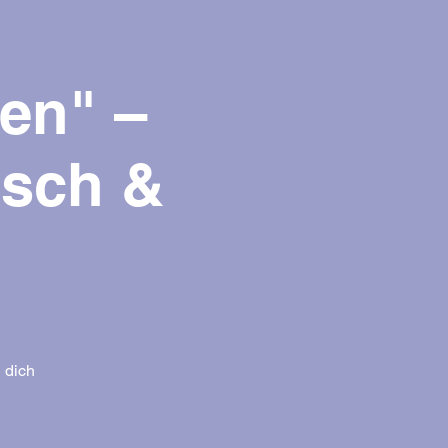
en" –
usch &
 dich