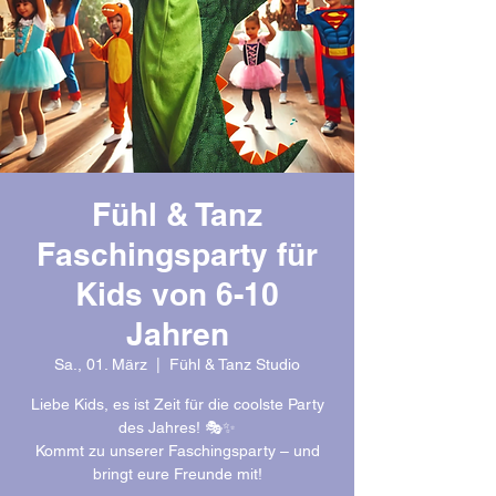
Fühl & Tanz
Faschingsparty für
Kids von 6-10
Jahren
Sa., 01. März
  |  
Fühl & Tanz Studio
Liebe Kids, es ist Zeit für die coolste Party
des Jahres! 🎭✨
Kommt zu unserer Faschingsparty – und
bringt eure Freunde mit!