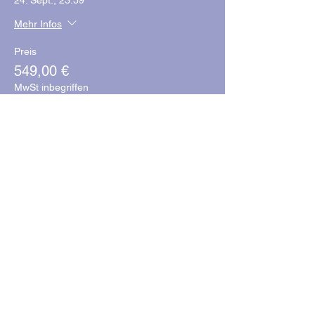
24. Sept., 23:59
Mehr Infos
Preis
549,00 €
MwSt inbegriffen
Anzahl
Tickettyp
Doppelzimmer
Verkauf endet:
24. Sept., 23:59
Mehr Infos
Preis