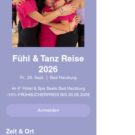
Fühl & Tanz Reise
2026
Fr., 25. Sept.
  |  
Bad Harzburg
im 4* Hotel & Spa Seela Bad Harzburg
-10% FRÜHBUCHERPREIS BIS 30.06.2026
Anmelden
Zeit & Ort