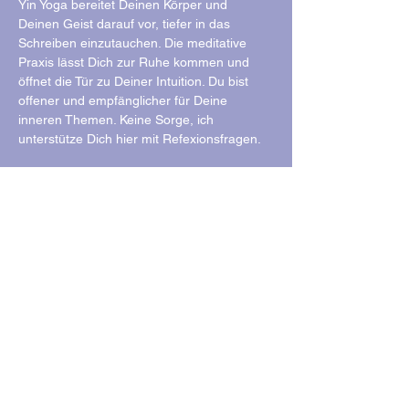
Yin Yoga bereitet Deinen Körper und 
Deinen Geist darauf vor, tiefer in das 
Schreiben einzutauchen. Die meditative 
Praxis lässt Dich zur Ruhe kommen und 
öffnet die Tür zu Deiner Intuition. Du bist 
offener und empfänglicher für Deine 
inneren Themen. Keine Sorge, ich 
unterstütze Dich hier mit Refexionsfragen. 
Die Kombination aus Yin Yoga und 
Journaling erlaubt Dir, körperliche und 
emotionale Erfahrungen in Worte zu 
fassen. 
Richte Dich neu aus, finde Klarheit und 
dann starte in DEIN Jahr 2025! 
„Du selbst zu sein in einer Welt, die ständig 
einen anderen aus Dir machen will, ist der 
größte Erfolg von allen.“
Du brauchst: Deine Yogamatte, ein 