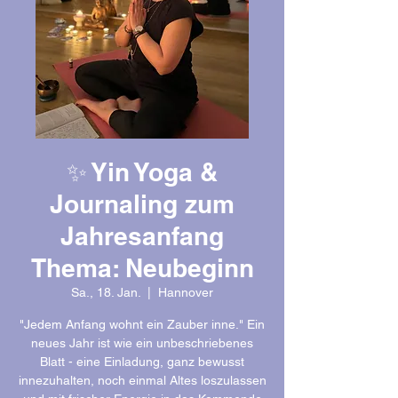
✨ Yin Yoga &
Journaling zum
Jahresanfang
Thema: Neubeginn
Sa., 18. Jan.
  |  
Hannover
"Jedem Anfang wohnt ein Zauber inne." Ein
neues Jahr ist wie ein unbeschriebenes
Blatt - eine Einladung, ganz bewusst
innezuhalten, noch einmal Altes loszulassen