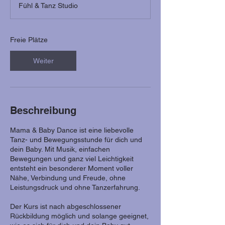
Fühl & Tanz Studio
i
n
n
t
Freie Plätze
a
m
Weiter
:
9
.
S
e
Beschreibung
p
t
Mama & Baby Dance ist eine liebevolle
.
Tanz- und Bewegungsstunde für dich und
dein Baby. Mit Musik, einfachen
Bewegungen und ganz viel Leichtigkeit
entsteht ein besonderer Moment voller
Nähe, Verbindung und Freude, ohne
Leistungsdruck und ohne Tanzerfahrung.
Der Kurs ist nach abgeschlossener
Rückbildung möglich und solange geeignet,