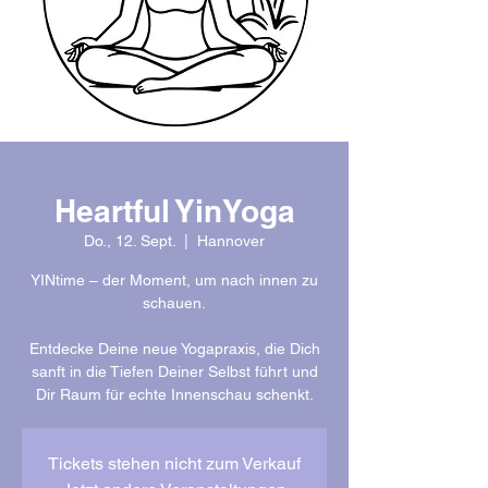
Heartful YinYoga
Do., 12. Sept.
  |  
Hannover
YINtime – der Moment, um nach innen zu
schauen.
Entdecke Deine neue Yogapraxis, die Dich
sanft in die Tiefen Deiner Selbst führt und
Dir Raum für echte Innenschau schenkt.
Tickets stehen nicht zum Verkauf