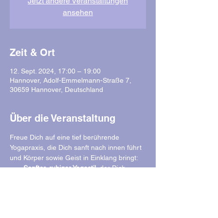
Jetzt andere Veranstaltungen
ansehen
Zeit & Ort
12. Sept. 2024, 17:00 – 19:00
Hannover, Adolf-Emmelmann-Straße 7,
30659 Hannover, Deutschland
Über die Veranstaltung
Freue Dich auf eine tief berührende 
Yogapraxis, die Dich sanft nach innen führt 
und Körper sowie Geist in Einklang bringt:
Sanfter, ruhiger Yogastil
, der Dich 
liebevoll auf Deine Matte begleitet
Sanfte Mobilisation
 zum Beginn, um 
Deinen Körper auf die Praxis 
vorzubereiten